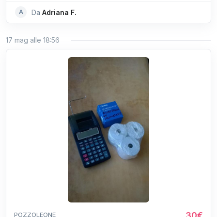
A
Da
Adriana F.
17 mag alle 18:56
30€
POZZOLEONE