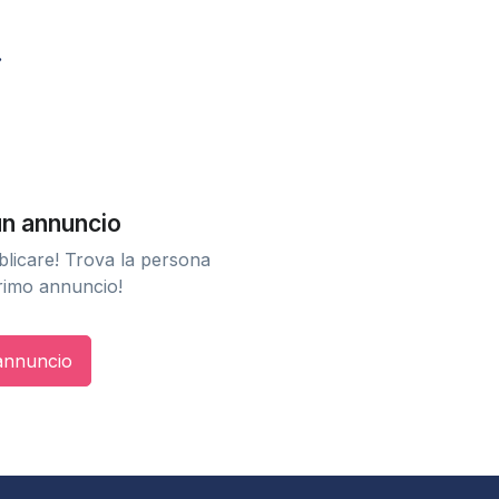
n annuncio
licare! Trova la persona
primo annuncio!
 annuncio