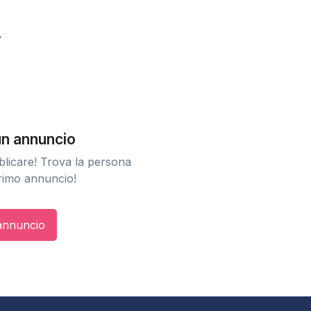
n annuncio
licare! Trova la persona
primo annuncio!
 annuncio