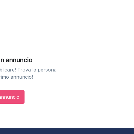
n annuncio
licare! Trova la persona
primo annuncio!
 annuncio