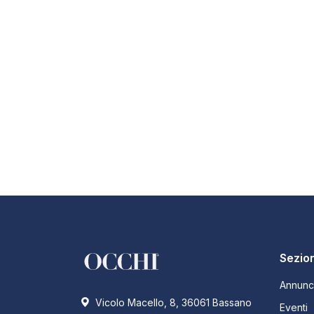
Sezion
Annunc
Vicolo Macello, 8, 36061 Bassano
Eventi