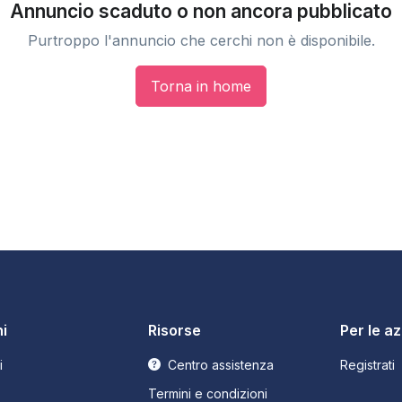
Annuncio scaduto o non ancora pubblicato
Purtroppo l'annuncio che cerchi non è disponibile.
Torna in home
i
Risorse
Per le a
i
Centro assistenza
Registrati
Termini e condizioni