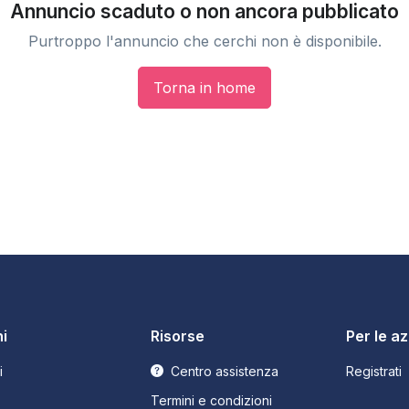
Annuncio scaduto o non ancora pubblicato
Purtroppo l'annuncio che cerchi non è disponibile.
Torna in home
i
Risorse
Per le a
i
Centro assistenza
Registrati
Termini e condizioni