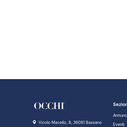
Sezion
Annunc
Vicolo Macello, 8, 36061 Bassano
Eventi