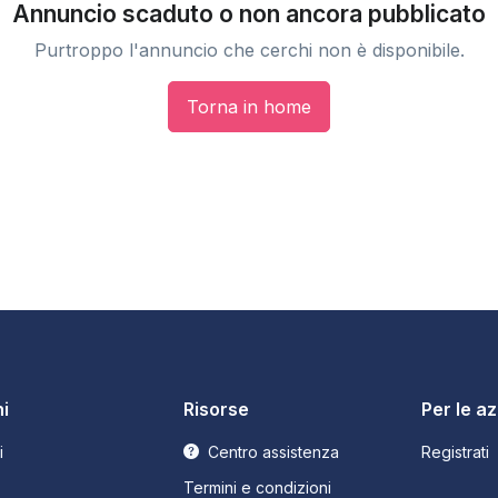
Annuncio scaduto o non ancora pubblicato
Purtroppo l'annuncio che cerchi non è disponibile.
Torna in home
i
Risorse
Per le a
i
Centro assistenza
Registrati
Termini e condizioni