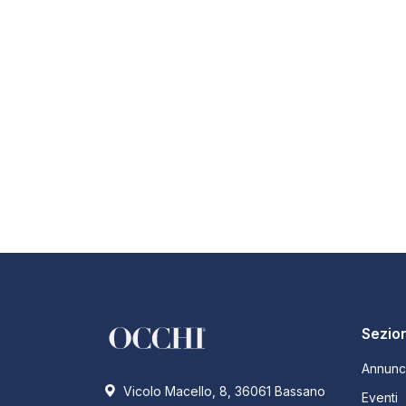
Sezion
Annunc
Vicolo Macello, 8, 36061 Bassano
Eventi