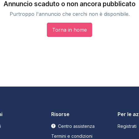
Annuncio scaduto o non ancora pubblicato
Purtroppo l'annuncio che cerchi non è disponibile.
Torna in home
i
Risorse
Per le a
i
Centro assistenza
Registrati
Termini e condizioni