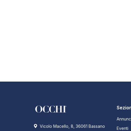
Sezion
Annunc
Vicolo Macello, 8, 36061 Bassano
Eventi