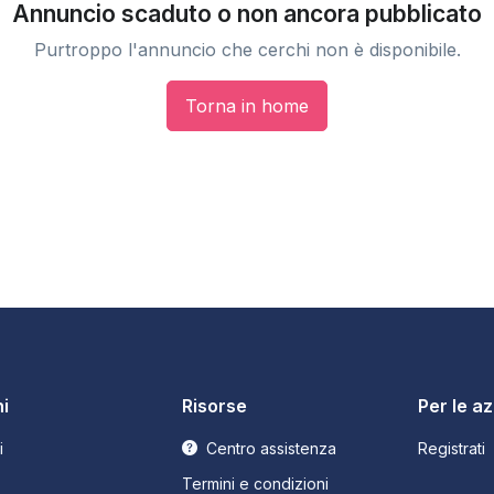
Annuncio scaduto o non ancora pubblicato
Purtroppo l'annuncio che cerchi non è disponibile.
Torna in home
i
Risorse
Per le a
i
Centro assistenza
Registrati
Termini e condizioni