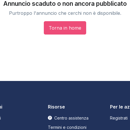
Annuncio scaduto o non ancora pubblicato
Purtroppo l'annuncio che cerchi non è disponibile.
Torna in home
i
Risorse
Per le a
i
Centro assistenza
Registrati
Termini e condizioni