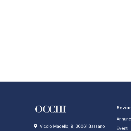
Sezion
Annunc
Vicolo Macello, 8, 36061 Bassano
Eventi