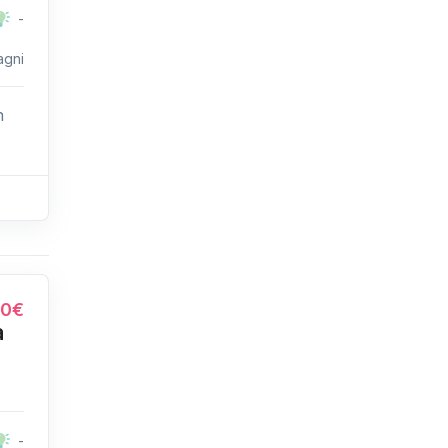
-
agni
n
00€
a
-