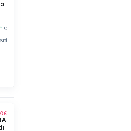
lo
C
agni
00€
BA
di