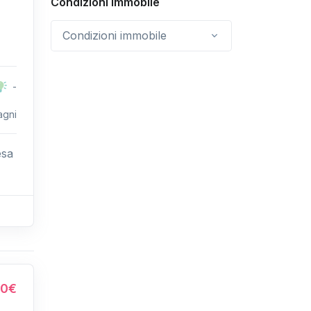
Condizioni immobile
Condizioni immobile
-
agni
esa
00€