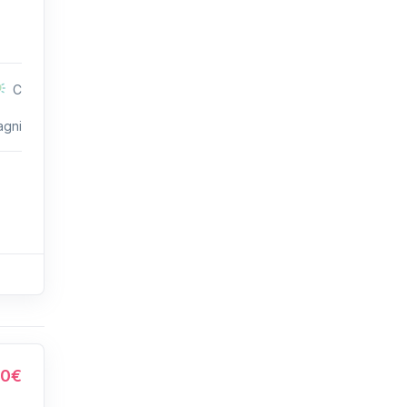
C
agni
00€
n