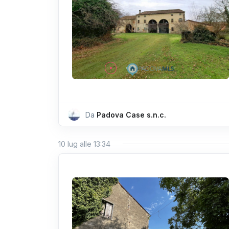
Da
Padova Case s.n.c.
10 lug alle 13:34