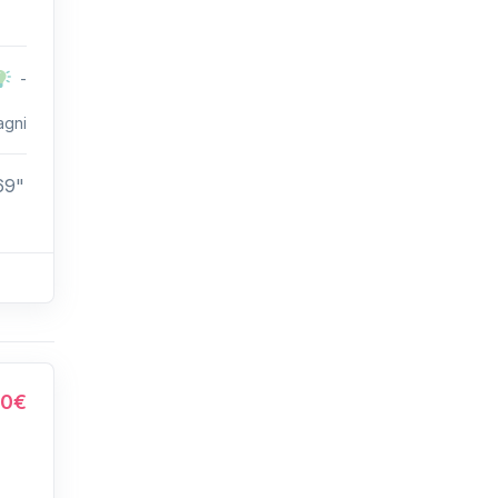
-
agni
69"
00€