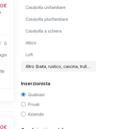
00€
Casa\villa unifamiliare
e
Casa\villa plurifamiliare
Casa\villa a schiera
Attico
G
Loft
agni
Altro (baita, rustico, cascina, trullo...)
te
Inserzionista
Qualsiasi
Privati
Aziende
00€