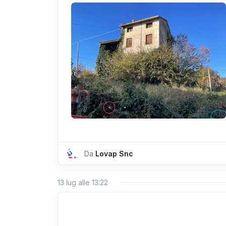
Da
Lovap Snc
13 lug alle 13:22