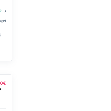
G
agni
N -
00€
o