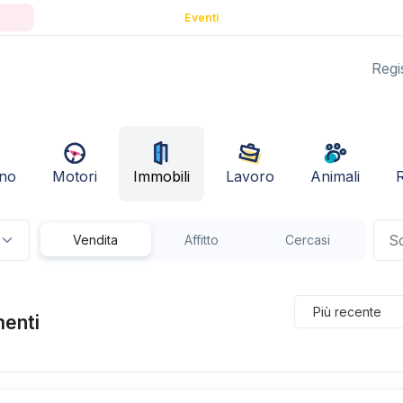
Eventi
Regis
ino
Motori
Immobili
Lavoro
Animali
R
Vendita
Affitto
Cercasi
menti