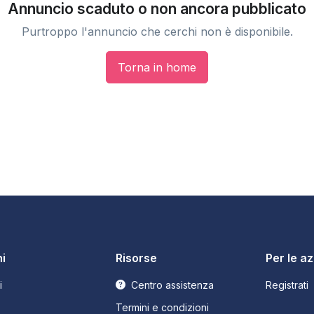
Annuncio scaduto o non ancora pubblicato
Purtroppo l'annuncio che cerchi non è disponibile.
Torna in home
i
Risorse
Per le a
i
Centro assistenza
Registrati
Termini e condizioni