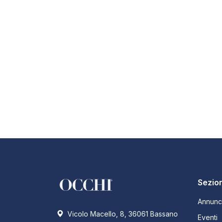
Sezion
Annunc
Vicolo Macello, 8, 36061 Bassano
Eventi