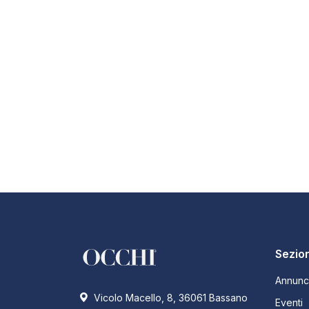
Sezion
Annunc
Vicolo Macello, 8, 36061 Bassano
Eventi