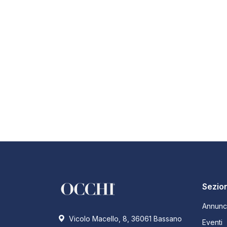
Sezion
Annunc
Vicolo Macello, 8, 36061 Bassano
Eventi