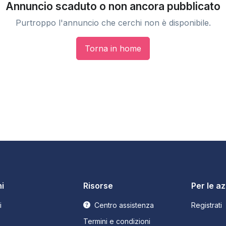
Annuncio scaduto o non ancora pubblicato
Purtroppo l'annuncio che cerchi non è disponibile.
Torna in home
i
Risorse
Per le a
i
Centro assistenza
Registrati
Termini e condizioni