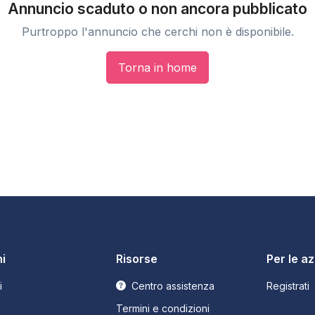
Annuncio scaduto o non ancora pubblicato
Purtroppo l'annuncio che cerchi non è disponibile.
Torna in home
i
Risorse
Per le a
i
Centro assistenza
Registrati
Termini e condizioni