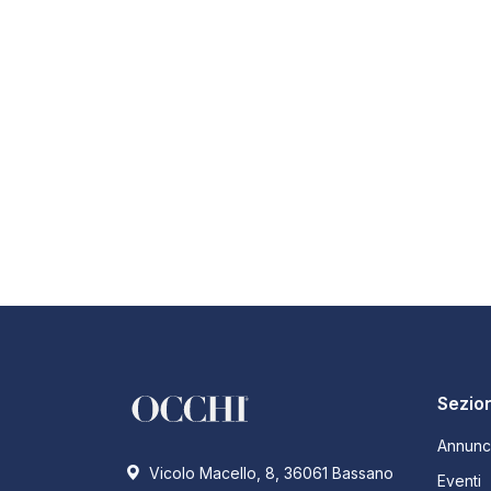
Sezion
Annunc
Vicolo Macello, 8, 36061 Bassano
Eventi