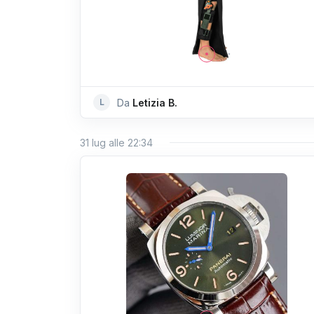
L
Da
Letizia B.
31 lug alle 22:34