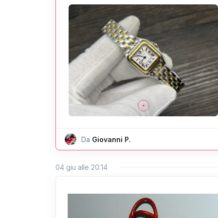
Da
Giovanni P.
04 giu alle 20:14