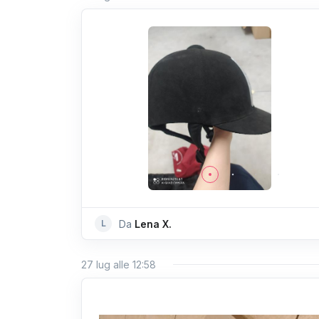
L
Da
Lena X.
27 lug alle 12:58