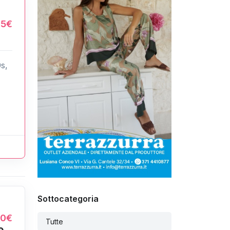
85€
0s,
Sottocategoria
90€
Tutte
e