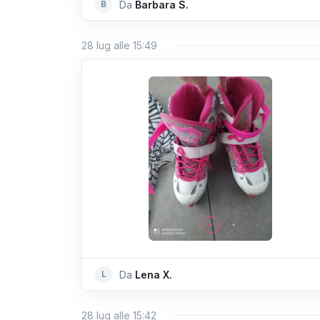
B
Da
Barbara S.
28 lug alle 15:49
L
Da
Lena X.
28 lug alle 15:42