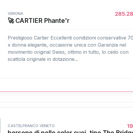
285.2
VERONA
🚀 CARTIER Phante'r
Prestigioso Cartier Eccellenti condizioni conservative 7
x donna elegante, occasione unica con Garanzia nel
movimento original Swiss, ottimo in tutto, lo cedo con
scattola originale in dotazione...
1
CASTELFRANCO VENETO
borsone di pelle color cuoi, tipo The Bridg