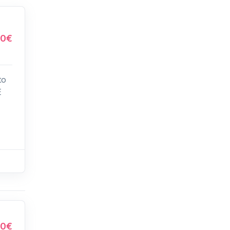
00€
to
E
20€