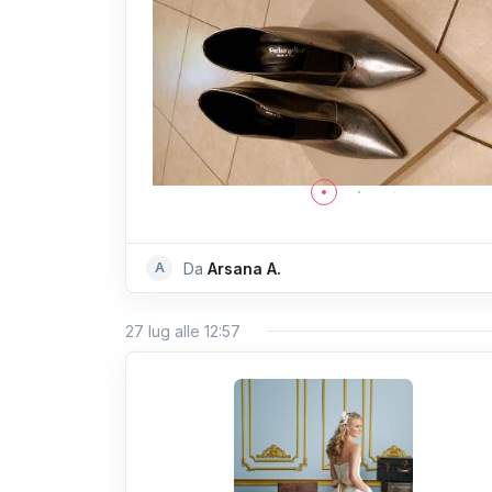
A
Da
Arsana A.
27 lug alle 12:57