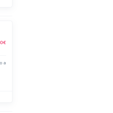
0€
ro a