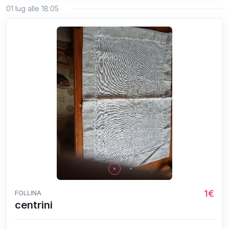
01 lug alle 18:05
1€
FOLLINA
centrini