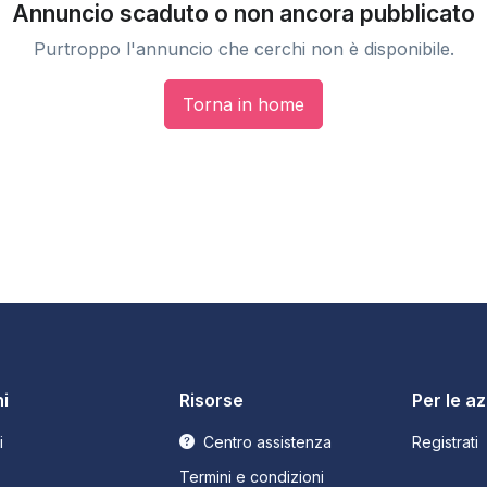
Annuncio scaduto o non ancora pubblicato
Purtroppo l'annuncio che cerchi non è disponibile.
Torna in home
i
Risorse
Per le a
i
Centro assistenza
Registrati
Termini e condizioni