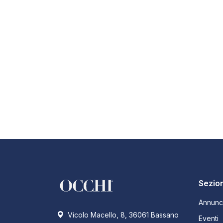
Sezion
Annunc
Vicolo Macello, 8, 36061 Bassano
Eventi