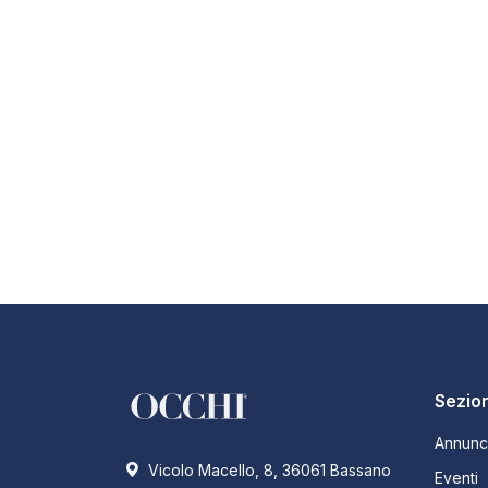
Sezion
Annunc
Vicolo Macello, 8, 36061 Bassano
Eventi