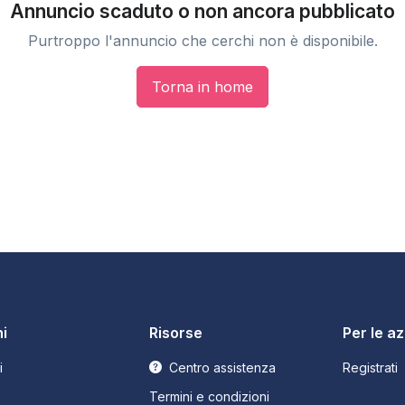
Annuncio scaduto o non ancora pubblicato
Purtroppo l'annuncio che cerchi non è disponibile.
Torna in home
i
Risorse
Per le a
i
Centro assistenza
Registrati
Termini e condizioni