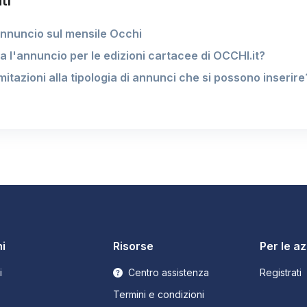
ti
 annuncio sul mensile Occhi
a l'annuncio per le edizioni cartacee di OCCHI.it?
imitazioni alla tipologia di annunci che si possono inserire
i
Risorse
Per le a
i
Centro assistenza
Registrati
Termini e condizioni