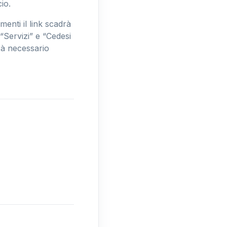
io.
menti il link scadrà
 “Servizi” e “Cedesi
arà necessario