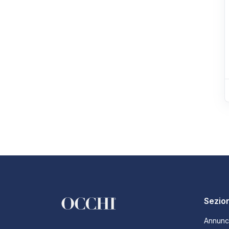
Sezion
Annunc