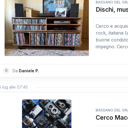
BASSANO DEL GR
Dischi, mus
Cerco e acquist
rock, italiana (
buone condizio
impegno. Cerco 
D
Da
Daniele P.
5 lug alle 07:45
BASSANO DEL GR
Cerco Macc