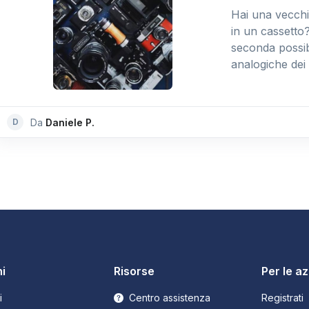
Hai una vecchi
in un cassetto?
seconda possibi
analogiche dei
D
Da
Daniele P.
i
Risorse
Per le a
i
Centro assistenza
Registrati