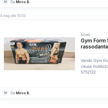
M
Da
Mirco B.
4 mag alle 10:03
SCHIO
Gym Form S
rassodant
Vendo Gym For
causa inutilizz
5752122
M
Da
Mirco B.