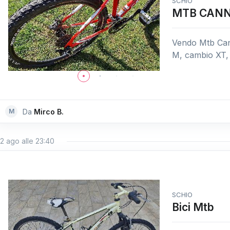
SCHIO
MTB CAN
Vendo Mtb Canno
M, cambio XT, 
M
Da
Mirco B.
2 ago alle 23:40
SCHIO
Bici Mtb