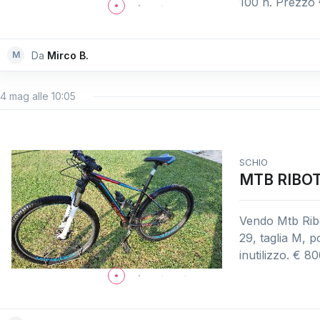
100 h. Prezzo
M
Da
Mirco B.
4 mag alle 10:05
SCHIO
MTB RIBO
Vendo Mtb Ribo
29, taglia M, 
inutilizzo. € 8