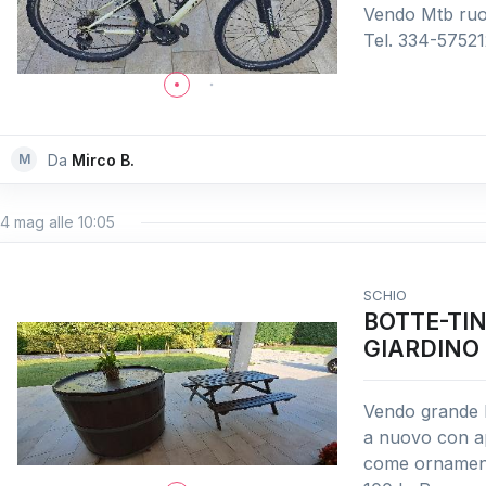
Vendo Mtb ruote
Tel. 334-5752
M
Da
Mirco B.
4 mag alle 10:05
SCHIO
BOTTE-TI
GIARDINO
Vendo grande bo
a nuovo con ap
come ornament