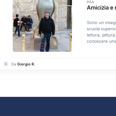
PISA
Amicizia e 
Sono un insegn
scuola superior
lettura, pittur
conoscere una 
G
Da
Giorgio R.