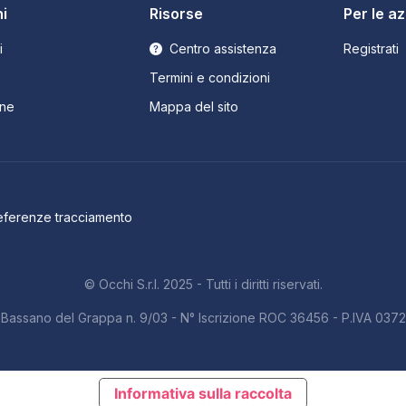
i
Risorse
Per le a
i
Centro assistenza
Registrati
Termini e condizioni
ne
Mappa del sito
eferenze tracciamento
© Occhi S.r.l. 2025 - Tutti i diritti riservati.
b. Bassano del Grappa n. 9/03 - N° Iscrizione ROC 36456 - P.IVA 03
Informativa sulla raccolta