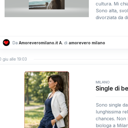
cultura. Mi ch
Sono alta, svo
divorziata da di
Da
Amoreveromilano.it A.
di
amorevero milano
0 giu alle 19:03
MILANO
Single di b
Sono single da
lunghissima re
chances. Non h
biologa a Mila