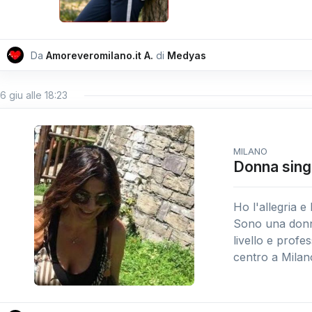
Da
Amoreveromilano.it A.
di
Medyas
6 giu alle 18:23
MILANO
Donna sing
Ho l'allegria e
Sono una donna
livello e profe
centro a Milano