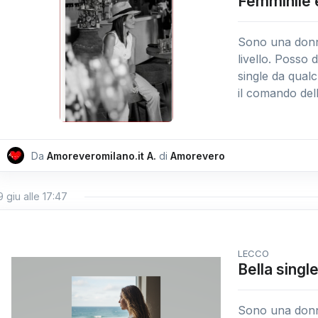
Femminile 
Sono una donna
livello. Posso 
single da qual
il comando dell
Da
Amoreveromilano.it A.
di
Amorevero
9 giu alle 17:47
LECCO
Bella singl
Sono una donna