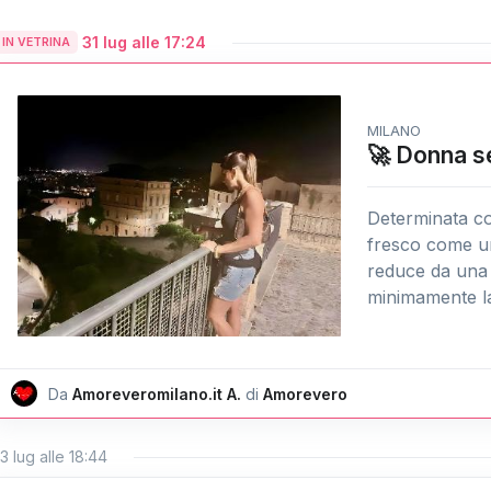
31 lug alle 17:24
IN VETRINA
MILANO
🚀 Donna s
Determinata c
fresco come un
reduce da una 
minimamente la 
Da
Amoreveromilano.it A.
di
Amorevero
3 lug alle 18:44