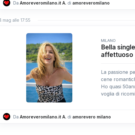
Da
Amoreveromilano.it A.
di
amoreveromilano
4 mag alle 17:55
MILANO
Bella single
affettuoso
La passione per
cene romantich
Ho quasi 50anni
voglia di ricomi
Da
Amoreveromilano.it A.
di
amorevero milano