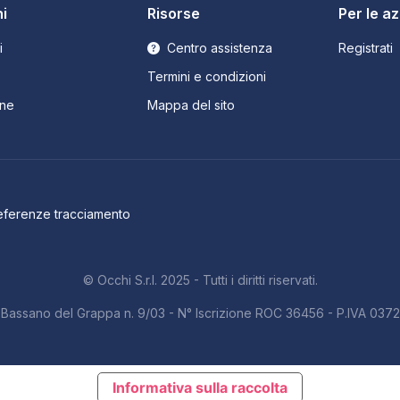
i
Risorse
Per le a
i
Centro assistenza
Registrati
Termini e condizioni
ne
Mappa del sito
eferenze tracciamento
© Occhi S.r.l. 2025 - Tutti i diritti riservati.
b. Bassano del Grappa n. 9/03 - N° Iscrizione ROC 36456 - P.IVA 03
Informativa sulla raccolta