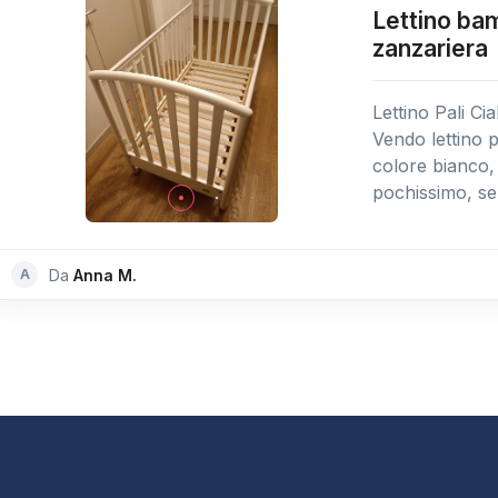
Lettino bam
zanzariera
Lettino Pali C
Vendo lettino 
colore bianco, 
pochissimo, sen
A
Da
Anna M.