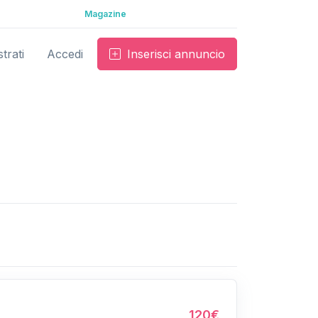
Magazine
trati
Accedi
Inserisci annuncio
120€