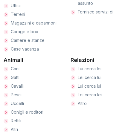
assunto
Uffici
Fornisco servizi di
Terreni
Magazzini e capannoni
Garage e box
Camere e stanze
Case vacanza
Animali
Relazioni
Cani
Lui cerca lei
Gatti
Lei cerca lui
Cavalli
Lui cerca lui
Pesci
Lei cerca lei
Uccelli
Altro
Conigli e roditori
Rettili
Altri