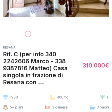
RESANA
Rif. C (per info 340
2242606 Marco - 338
310.000€
9387816 Matteo) Casa
singola in frazione di
Resana con ...
1980
400mq
F
5+ piani
3 camere
3 bagni