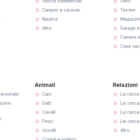
Veicoli commerciali
Uffici
Camper e caravan
Terreni
e
Nautica
Magazzin
Altro
Garage e
Camere e
i
Case vac
Animali
Relazioni
ersonale
Cani
Lui cerca 
ssere
Gatti
Lei cerca 
Cavalli
Lui cerca 
i
Pesci
Lei cerca 
Uccelli
Altro
Conigli e roditori