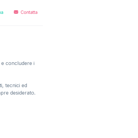
ma
Contatta
e e concludere i
i, tecnici ed
mpre desiderato.