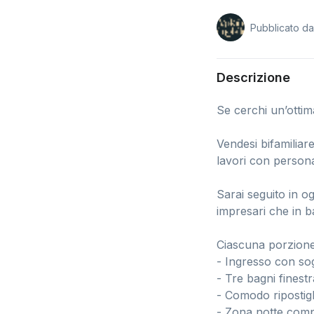
Pubblicato d
Descrizione
Se cerchi un’ottim
Vendesi bifamiliare
lavori con persona
Sarai seguito in o
impresari che in b
Ciascuna porzione
- Ingresso con so
- Tre bagni finestr
- Comodo ripostigl
- Zona notte comp