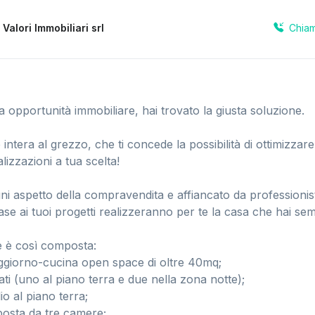
Chia
a
Valori Immobiliari srl
a opportunità immobiliare, hai trovato la giusta soluzione.
 intera al grezzo, che ti concede la possibilità di ottimizzar
lizzazioni a tua scelta!
gni aspetto della compravendita e affiancato da professionist
ase ai tuoi progetti realizzeranno per te la casa che hai se
 è così composta:
ggiorno-cucina open space di oltre 40mq;
ati (uno al piano terra e due nella zona notte);
io al piano terra;
osta da tre camere;