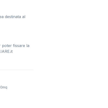
a destinata al
 poter fissare la
IARE.it
40mq