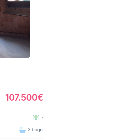
107.500€
-
3 bagni