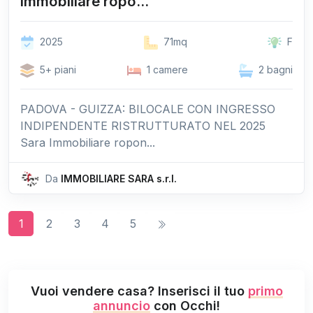
Immobiliare ropo...
2025
71mq
F
5+ piani
1 camere
2 bagni
PADOVA - GUIZZA: BILOCALE CON INGRESSO
INDIPENDENTE RISTRUTTURATO NEL 2025
Sara Immobiliare ropon...
Da
IMMOBILIARE SARA s.r.l.
1
2
3
4
5
Vuoi vendere casa? Inserisci il tuo
primo
annuncio
con Occhi!