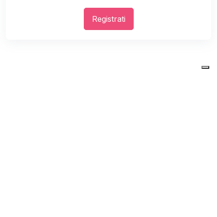
Registrati
Vicolo Macello, 8, 36061 Bassano del Grappa VI
Sezioni