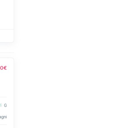
00€
G
agni