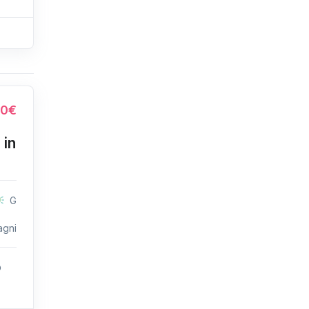
00€
 in
G
agni
o