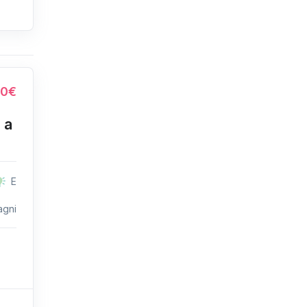
00€
 a
E
agni