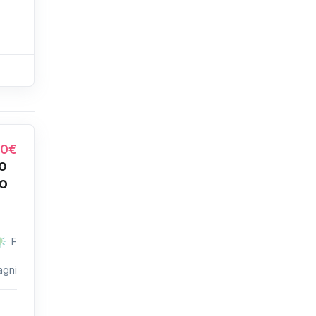
00€
o
to
F
agni