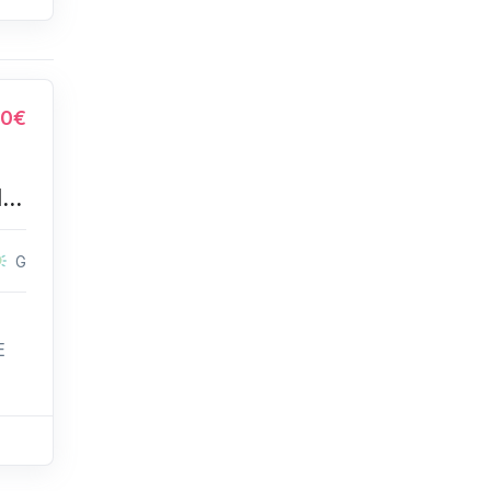
0€
..
G
E