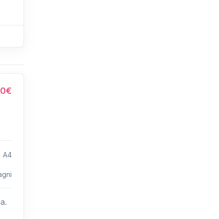
00€
A4
agni
a.