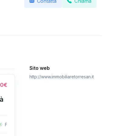
Contatta
Chiama
Sito web
http://www.immobiliaretorresan.it
00€
tà
F