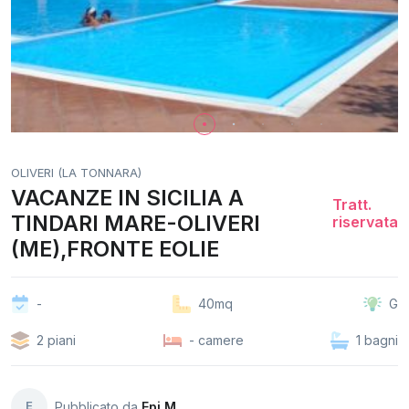
OLIVERI (LA TONNARA)
VACANZE IN SICILIA A
Tratt.
TINDARI MARE-OLIVERI
riservata
(ME),FRONTE EOLIE
-
40mq
G
2 piani
- camere
1 bagni
E
Pubblicato da
Epi M.