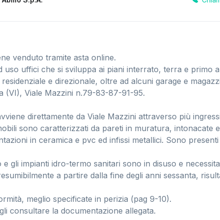
ne venduto tramite asta online.
so uffici che si sviluppa ai piani interrato, terra e primo al
esidenziale e direzionale, oltre ad alcuni garage e magazzini
 (VI), Viale Mazzini n.79-83-87-91-95.
avviene direttamente da Viale Mazzini attraverso più ingress
mobili sono caratterizzati da pareti in muratura, intonacate 
tazioni in ceramica e pvc ed infissi metallici. Sono presenti 
o e gli impianti idro-termo sanitari sono in disuso e necessit
presumibilmente a partire dalla fine degli anni sessanta, risul
rmità, meglio specificate in perizia (pag 9-10).
gli consultare la documentazione allegata.