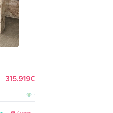
315.919€
-
ma
Contatta