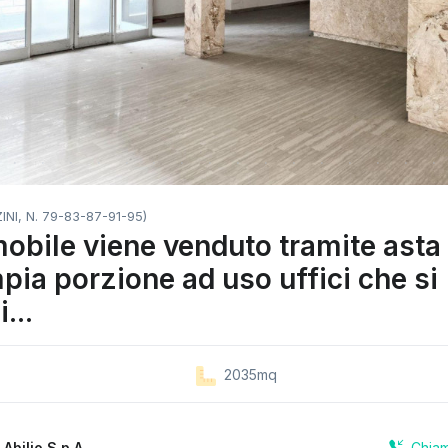
NI, N. 79-83-87-91-95)
obile viene venduto tramite asta
pia porzione ad uso uffici che si
...
2035mq
Chia
a
Abilio S.p.A.