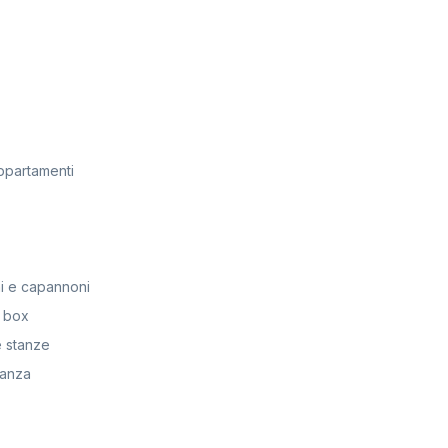
ppartamenti
i e capannoni
 box
 stanze
anza