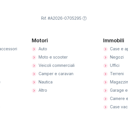
Rif. #A2026-0705295
Motori
Immobili
accessori
Auto
Case e a
Moto e scooter
Negozi
Veicoli commerciali
Uffici
Camper e caravan
Terreni
e
Nautica
Magazzin
Altro
Garage e
Camere e
i
Case vac