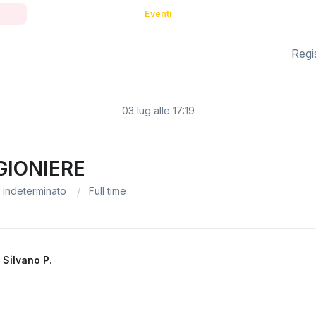
Eventi
Regis
03 lug alle 17:19
GIONIERE
indeterminato
Full time
a
Silvano P.