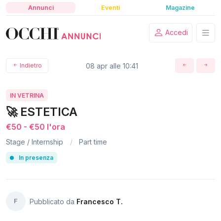
Annunci
Eventi
Magazine
Accedi
Indietro
08 apr alle 10:41
IN VETRINA
🚀 ESTETICA
€50 - €50 l'ora
Stage / Internship
Part time
In presenza
F
Pubblicato da
Francesco T.