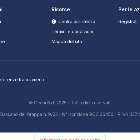
i
Risorse
Per le a
i
Centro assistenza
Registrati
Termini e condizioni
ne
Mappa del sito
eferenze tracciamento
© Occhi S.r.l. 2025 - Tutti i diritti riservati.
b. Bassano del Grappa n. 9/03 - N° Iscrizione ROC 36456 - P.IVA 03