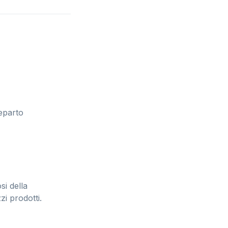
reparto
i della
i prodotti.