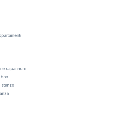
ppartamenti
i e capannoni
 box
 stanze
anza