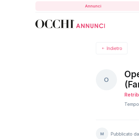
Annunci
Indietro
Ope
O
(Fa
Retri
Tempo 
M
Pubblicato d