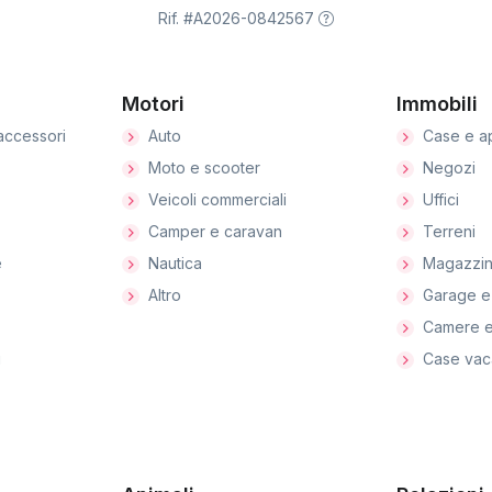
Rif. #A2026-0842567
Motori
Immobili
accessori
Auto
Case e a
Moto e scooter
Negozi
Veicoli commerciali
Uffici
Camper e caravan
Terreni
e
Nautica
Magazzin
Altro
Garage e
Camere e
i
Case vac