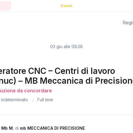
Eventi
Regis
03 giu alle 09:28
ratore CNC – Centri di lavoro
nuc) – MB Meccanica di Precisio
buzione da concordare
indeterminato
Full time
a
Mb M.
di
mb MECCANICA DI PRECISIONE