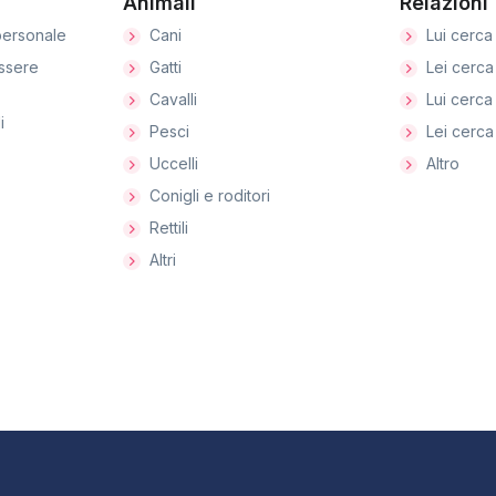
Animali
Relazioni
ersonale
Cani
Lui cerca 
ssere
Gatti
Lei cerca 
Cavalli
Lui cerca 
i
Pesci
Lei cerca 
Uccelli
Altro
Conigli e roditori
Rettili
Altri