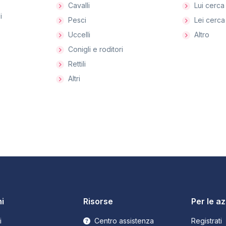
Cavalli
Lui cerca 
i
Pesci
Lei cerca 
Uccelli
Altro
Conigli e roditori
Rettili
Altri
i
Risorse
Per le a
i
Centro assistenza
Registrati