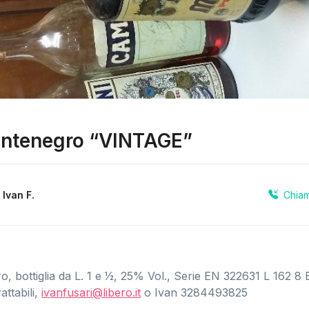
ntenegro “VINTAGE”
Chia
a
Ivan F.
bottiglia da L. 1 e 1⁄2, 25% Vol., Serie EN 322631 L 162 8 
attabili,
ivanfusari@libero.it
o Ivan 3284493825