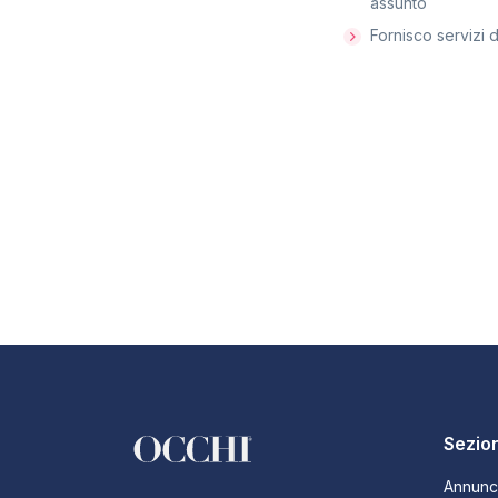
assunto
Fornisco servizi d
Sezion
Annunc