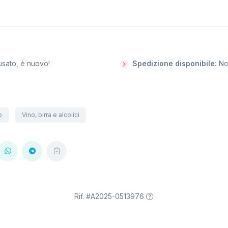
usato, è nuovo!
Spedizione disponibile:
N
o
Vino, birra e alcolici
Rif. #A2025-0513976