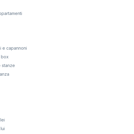
ppartamenti
i e capannoni
 box
 stanze
anza
lei
lui