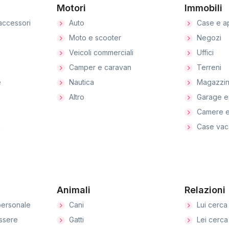
Motori
Immobili
accessori
Auto
Case e a
Moto e scooter
Negozi
Veicoli commerciali
Uffici
Camper e caravan
Terreni
e
Nautica
Magazzin
Altro
Garage e
Camere e
i
Case vac
Animali
Relazioni
ersonale
Cani
Lui cerca 
ssere
Gatti
Lei cerca 