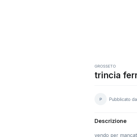
GROSSETO
trincia ferr
P
Pubblicato d
Descrizione
vendo per mancato