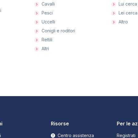
Cavalli
Lui cerca 
i
Pesci
Lei cerca 
Uccelli
Altro
Conigli e roditori
Rettili
Altri
i
Risorse
Per le a
i
Centro assistenza
Registrati