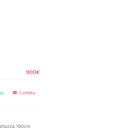
900€
ma
Contatta
unghezza 190cm