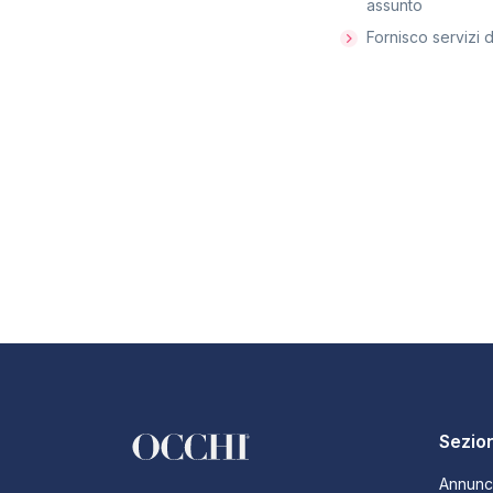
assunto
Fornisco servizi d
Sezion
Annunc