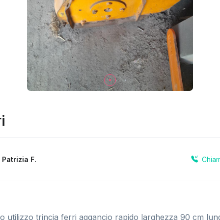
i
Chia
a
Patrizia F.
 utilizzo trincia ferri aggancio rapido larghezza 90 cm l