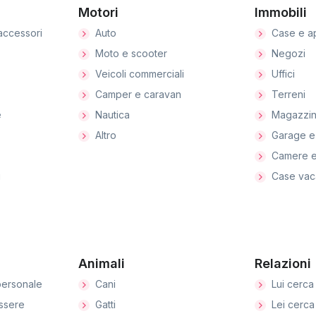
Motori
Immobili
accessori
Auto
Case e a
Moto e scooter
Negozi
Veicoli commerciali
Uffici
Camper e caravan
Terreni
e
Nautica
Magazzin
Altro
Garage e
Camere e
i
Case vac
Animali
Relazioni
ersonale
Cani
Lui cerca 
ssere
Gatti
Lei cerca 