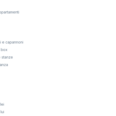
ppartamenti
i e capannoni
 box
 stanze
anza
lei
lui