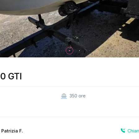
0 GTI
350 ore
Chia
a
Patrizia F.