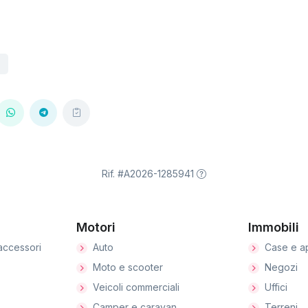
Rif. #A2026-1285941
Motori
Immobili
accessori
Auto
Case e a
Moto e scooter
Negozi
Veicoli commerciali
Uffici
Camper e caravan
Terreni