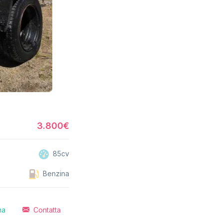
3.800€
85cv
Benzina
ma
Contatta