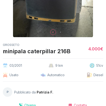
GROSSETO
4.000€
minipala caterpillar 216B
03/2001
9 km
51cv
Usato
Automatico
Diesel
P
Pubblicato da
Patrizia F.
Chiama
Contatta