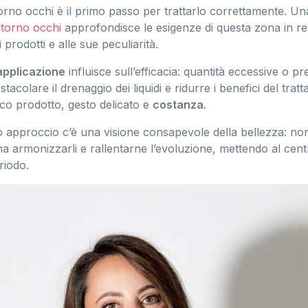
orno occhi è il primo passo per trattarlo correttamente. U
ntorno occhi
approfondisce le esigenze di questa zona in rel
i prodotti e alle sue peculiarità.
applicazione
influisce sull’efficacia: quantità eccessive o p
acolare il drenaggio dei liquidi e ridurre i benefici del trat
co prodotto, gesto delicato e
costanza
.
o approccio c’è una visione consapevole della bellezza: non
a armonizzarli e rallentarne l’evoluzione, mettendo al cen
riodo.