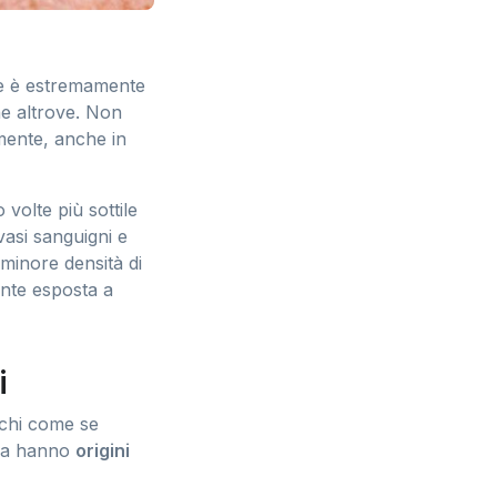
lle è estremamente
he altrove. Non
ente, anche in
volte più sottile
 vasi sanguigni e
 minore densità di
ente esposta a
i
cchi come se
ona hanno
origini