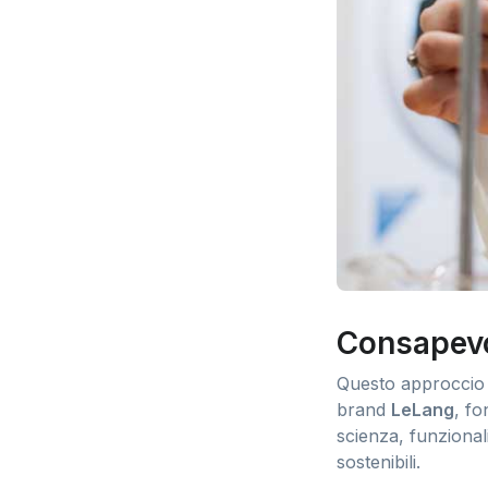
Consapevo
Questo approccio r
brand
LeLang
, f
scienza, funzionali
sostenibili.