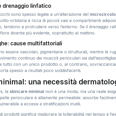
e drenaggio linfatico
 occhi sono spesso legate a un’alterazione del
microcircolo
sotto-orbitaria è ricca di piccoli vasi e compartimenti adiposi
, tendono a protrudere verso l’esterno. Se il drenaggio rallen
fiore diventa più evidente, soprattutto al mattino.
he: cause multifattoriali
o essere vascolari, pigmentarie o strutturali, mentre le r
ovimento continuo dei muscoli perioculari sia dall’assottigl
are tutto con un unico prodotto o, al contrario, sovraccaric
porta spesso a risultati poco soddisfacenti.
minimal: una necessità dermatolo
i, la
skincare minimal
non è una moda, ma una reale esig
 pelle perioculare è altamente permeabile: assorbe facilme
lnerabile a eccessi e stratificazioni inutili.
i prodotti significa migliorare la tollerabilità nel tempo e f