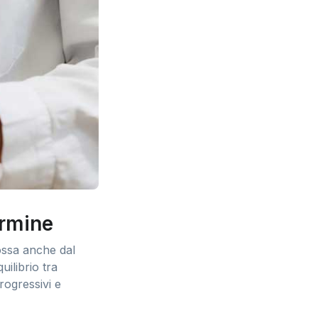
ermine
ossa anche dal
uilibrio tra
progressivi e