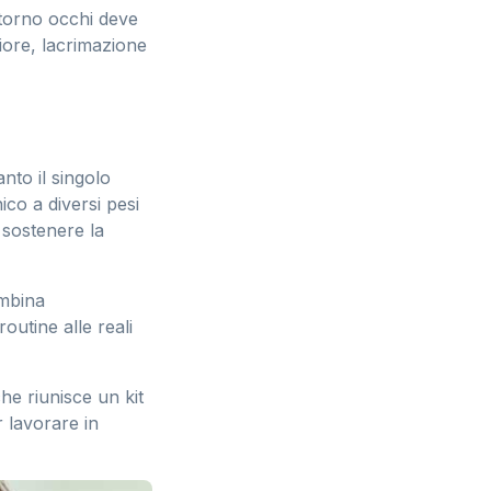
ntorno occhi deve
ciore, lacrimazione
nto il singolo
nico a diversi pesi
r sostenere la
ombina
outine alle reali
che riunisce un kit
r lavorare in