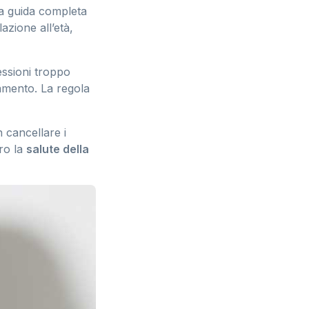
na guida completa
azione all’età,
ressioni troppo
tamento. La regola
 cancellare i
tro la
salute della