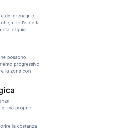
e del drenaggio
 che, con l’età e la
ta, i liquidi
ughe possono
iamento progressivo
are la zona con
gica
enza
nte, ma proprio
avorire la costanza