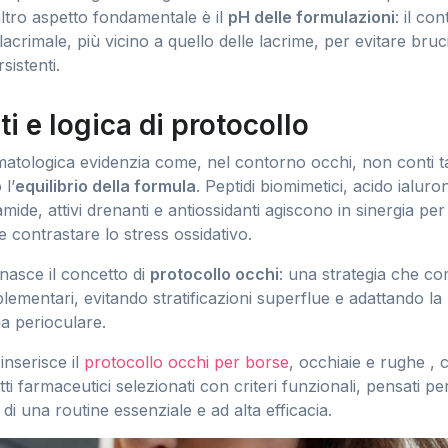
altro aspetto fondamentale è il
pH delle formulazioni
: il co
olacrimale, più vicino a quello delle lacrime, per evitare bru
sistenti.
ti e logica di protocollo
matologica evidenzia come, nel contorno occhi, non conti ta
 l’
equilibrio della formula
. Peptidi biomimetici, acido ialuro
mide, attivi drenanti e antiossidanti agiscono in sinergia pe
e contrastare lo stress ossidativo.
nasce il concetto di
protocollo occhi
: una strategia che c
ementari, evitando stratificazioni superflue e adattando la r
a perioculare.
 inserisce il
protocollo occhi per borse
, occhiaie e rughe , 
i farmaceutici selezionati con criteri funzionali, pensati pe
o di una routine essenziale e ad alta efficacia.