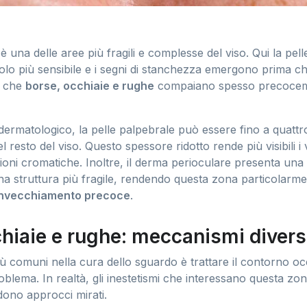
è una delle aree più fragili e complesse del viso. Qui la pe
ircolo più sensibile e i segni di stanchezza emergono prima c
, che
borse, occhiaie e rughe
compaiano spesso precocem
 dermatologico, la pelle palpebrale può essere fino a quattro 
el resto del viso. Questo spessore ridotto rende più visibili i
ioni cromatiche. Inoltre, il derma perioculare presenta una
una struttura più fragile, rendendo questa zona particolarm
 invecchiamento precoce
.
hiaie e rughe: meccanismi divers
iù comuni nella cura dello sguardo è trattare il contorno o
oblema. In realtà, gli inestetismi che interessano questa z
dono approcci mirati.