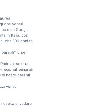
Laurea
 quanti Veneti
il pc e su Google
ta in Italia, con
ia, che 100 anni fa
i parenti? E per
i Padova, solo un
rregionali emigrati
 di nostri parenti
zzi veneti
i capitò di vedere