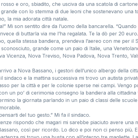
 rosso e oro, sbiadito, che usciva da una scatola di cartone.
o grande con lo stemma di due leoni che sostenevano una to
o, la mia adorata città natale.
ica!” Mi son sentito dire da l’uomo della bancarella. “Quand
vece di buttarla via me l’ha regalata. Te la dò per 20 euro.
, quella stessa bandiera, prendeva l’aereo con me per il S
conosciuto, grande come un paio di Italie, una Venetolan
va Vicenza, Nova Treviso, Nova Padova, Nova Trento, Val
arrivo a Nova Bassano, i gestori dell’unico albergo della cit
il sindaco e la mattina successiva mi trovo un autista privat
asso per la città e per le colonie sperse nei campi. Vengo poi
 con un po’ di cerimonia consegno la bandiera alla cittadina
ermino la giornata parlando in un paio di classi delle scuole
morabile.
sarti del tuo gesto.” Mi fa il sindaco.
istenze rispondo che magari mi sarebbe piaciuto avere una m
assano, così per ricordo. Lo dico e poi non ci penso più. 
partenza mi trovo una busta con all’interno tre magliette. La