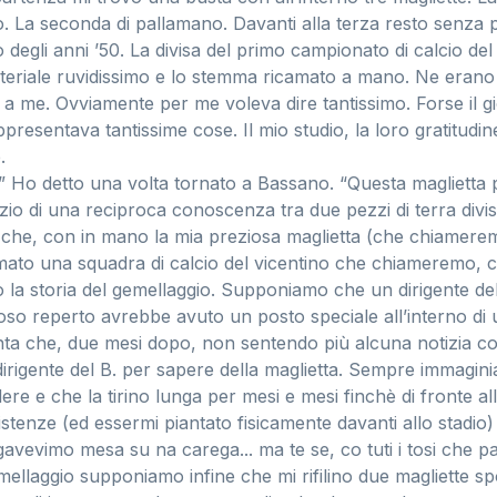
o. La seconda di pallamano. Davanti alla terza resto senza p
o degli anni ’50. La divisa del primo campionato di calcio de
teriale ruvidissimo e lo stemma ricamato a mano. Ne erano 
 a me. Ovviamente per me voleva dire tantissimo. Forse il gi
presentava tantissime cose. Il mio studio, la loro gratitudine
.
” Ho detto una volta tornato a Bassano. “Questa maglietta
izio di una reciproca conoscenza tra due pezzi di terra divi
a che, con in mano la mia preziosa maglietta (che chiamere
amato una squadra di calcio del vicentino che chiameremo, c
 la storia del gemellaggio. Supponiamo che un dirigente de
oso reperto avrebbe avuto un posto speciale all’interno di
inta che, due mesi dopo, non sentendo più alcuna notizia c
 dirigente del B. per sapere della maglietta. Sempre immag
ere e che la tirino lunga per mesi e mesi finchè di fronte al
istenze (ed essermi piantato fisicamente davanti allo stadio)
avevimo mesa su na carega... ma te se, co tuti i tosi che p
mellaggio supponiamo infine che mi rifilino due magliette sp