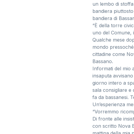
un lembo di stoffa
bandiera piuttost
bandiera di Bassan
“È della torre civ
uno del Comune, in
Qualche mese dopo
mondo pressoché s
cittadine come No
Bassano.
Informati del mio 
insaputa avvisano 
giorno intero a sp
sala consigliare e
fa da bassanesi. T
Un’esperienza me
“Vorremmo ricompen
Di fronte alle ins
con scritto Nova B
mattina della mia 