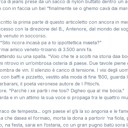
ca di jeans prese da un sacco di nylon buttato dentro un a
to con in faccia un bel “finalmente se o ghemo cavà dai mar
critto la prima parte di questo articoletto con ancora in m
cesso con la direzione del B., Antenore, dal mondo dei sog
 è venuto in soccorso.
 “Sito ncora incasà pa a to ippottettica maieta?”
’ormai amico veneto-troiano di 3.500 anni fa.
attendo su una spalla. “Voio che te a scolti na storia daa boc
mi ritrovo in un’ombrosa osteria di paese. Due tavole piene 
mbra de vin. Il silenzio è carico di tensione. I visi degli uo
ipo con baffi e pizzetto, vestito alla moda di fine ’800, guarda 
rbarani, il poeta veronese autore de I Pitochi.
re. “Parchè i xe partii i me tosi? Digheo qua al me bocia.”
arda e in un attimo la sua voce si propaga tra le quattro m
raco de tempesta... ogni paese el g’à la so angonia e le fa
ca che dasea el formaio, morta la dona a partorir ‘na fiola, 
o, na festa, sarai en l’ostaria, co un gran pugno batù sora 