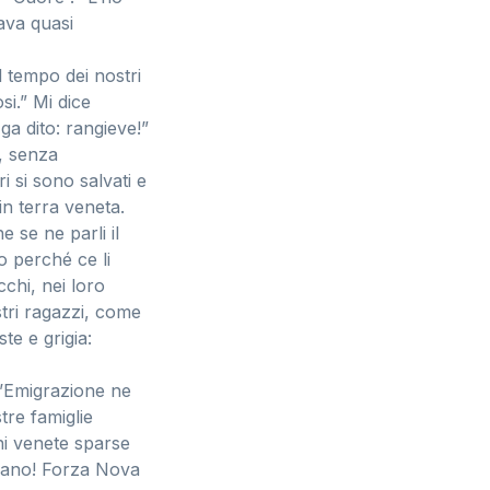
rava quasi
l tempo dei nostri
osi.” Mi dice
ga dito: rangieve!”
i, senza
i si sono salvati e
in terra veneta.
e se ne parli il
o perché ce li
chi, nei loro
stri ragazzi, come
te e grigia:
l’Emigrazione ne
tre famiglie
oni venete sparse
ssano! Forza Nova