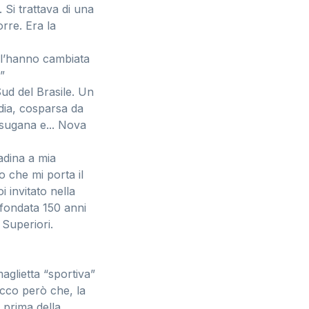
 Si trattava di una
rre. Era la
o l’hanno cambiata
”
ud del Brasile. Un
dia, cosparsa da
sugana e... Nova
tadina a mia
o che mi porta il
 invitato nella
 fondata 150 anni
 Superiori.
aglietta “sportiva”
Ecco però che, la
 prima della