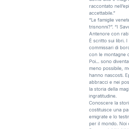
raccontato nell’ep
accettabile.”
“Le famiglie venet
trisnonni?”. “I Savo
Antenore con rabbi
È scritto sui libri.
commissari di bordo
con le montagne di
Poi... sono diventa
meno possibile, me
hanno nascosti. Ep
abbracci e nei post
la storia della mag
ingratitudine.
Conoscere la stori
costituisce una par
emigrate e lo testi
per il mondo. Noi