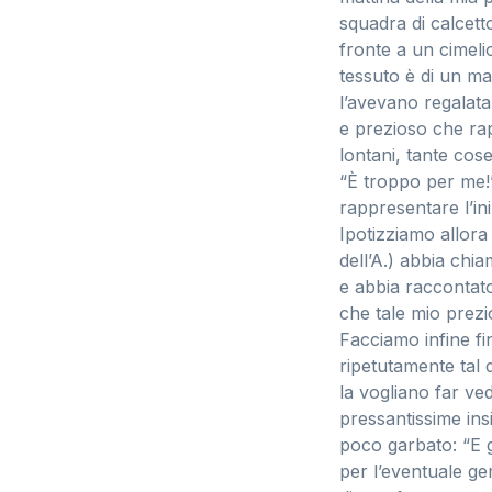
squadra di calcett
fronte a un cimeli
tessuto è di un ma
l’avevano regalata
e prezioso che rap
lontani, tante cose
“È troppo per me!
rappresentare l’in
Ipotizziamo allor
dell’A.) abbia chi
e abbia raccontato
che tale mio prezi
Facciamo infine f
ripetutamente tal
la vogliano far ved
pressantissime ins
poco garbato: “E g
per l’eventuale ge