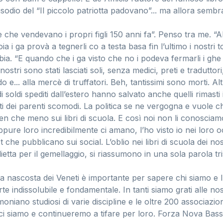
isodio del “Il piccolo patriotta padovano”... ma allora semb
e che vendevano i propri figli 150 anni fa”. Penso tra me. “A
ia i ga provà a tegnerli co a testa basa fin l’ultimo i nostri t
a. “E quando che i ga visto che no i podeva fermarli i ghe 
 I nostri sono stati lasciati soli, senza medici, preti e traduttor
 e... alla mercè di truffatori. Beh, tantissimi sono morti. Altr
 soldi spediti dall’estero hanno salvato anche quelli rimasti 
ti dei parenti scomodi. La politica se ne vergogna e vuole ch
n che meno sui libri di scuola. E così noi non li conosciam
pure loro incredibilmente ci amano, l’ho visto io nei loro oc
 che pubblicano sui social. L’oblio nei libri di scuola dei no
lietta per il gemellaggio, si riassumono in una sola parola tris
a nascosta dei Veneti è importante per sapere chi siamo e 
te indissolubile e fondamentale. In tanti siamo grati alle nos
moniano studiosi di varie discipline e le oltre 200 associazi
 ci siamo e continueremo a tifare per loro. Forza Nova Ba