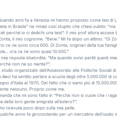
Quando anni fa a Venezia mi hanno proposto come tesi di 
eta in Brasile” ne rimasi così stupito che chiesi subito: “ma
i perché io ci dedichi una tesi!”. Il mio prof allora accese 
 Zonta, il mio cognome. “Bene.” Mi fa dopo un attimo. “Di Zon
o ce ne sono circa 600. Di Zonta, originari della tua famigl
sile... ora ce ne sono quasi 10.000.”
a mia risposta sbalordita. “Ma quando sono partiti questi mie
erché non ne so niente?”.
tudio organizzato dall’Assessorato alle Politiche Sociali d
dieci ha sentito parlare a scuola degli oltre 5.000.000 di co
egno d’Italia al 1970. Del fatto che ci siano più di 15.000.000
amente nessuno. Proprio come me.
omanda che mi sono fatto è: “Perché non si vuole che i raga
a della loro gente emigrata all’estero?”.
’ho ricevuta poco dopo sulla mia pelle.
ualche anno fa gironzolando per un mercatino dell’usato m