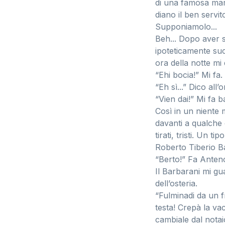
di una famosa mar
diano il ben servi
Supponiamolo...
Beh... Dopo aver s
ipoteticamente suc
ora della notte mi
“Ehi bocia!” Mi fa.
“Eh sì...” Dico all
“Vien dai!” Mi fa b
Così in un niente 
davanti a qualche o
tirati, tristi. Un t
Roberto Tiberio Ba
“Berto!” Fa Anteno
Il Barbarani mi gu
dell’osteria.
“Fulminadi da un f
testa! Crepà la va
cambiale dal notai