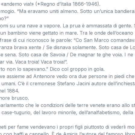
a: «andemo via!» (*Regno d’Italia 1866-1946).
 mogio. “Ma eravamo uniti almeno. Sotto un’unica bandiera!
 no?”
omi su una nave a vapore. La prua è ammassata di gente. So
 un bambino viene gettato in mare. Tra le onde dell’oceano
 frase di cui riconosco le parole: “Co San Marco comandav
ranza brava xente / Se disnava solamente. Soto casa de Lo
se sena. Soto casa de Savoia / De magnar te ghe voia. I ne
r via. Vaca troia! Vaca troia!”.
to non lo sapevano.” Dico col groppo in gola.
ave assieme ad Antenore vedo ora due persone in piedi ch
di umani. C’è il cremonese Stefano Jacini autore dell’inchiest
nel 1884.
nore brusco.
 parlamento che le condizioni delle terre venete erano allo s
 case-tugurio, del lavoro minorile, dell’analfabetismo, della
neti per fame vendevano i propri figli piuttosto di vederli m
con baffi e cappello. È de Amicis l’autore del famoso libro