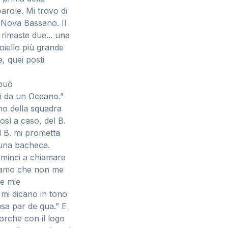
arole. Mi trovo di
l Nova Bassano. Il
rimaste due... una
oiello più grande
, quei posti
 può
si da un Oceano.”
mo della squadra
osì a caso, del B.
l B. mi prometta
 una bacheca.
ominci a chiamare
iniamo che non me
le mie
 mi dicano in tono
asa par de qua.” E
orche con il logo