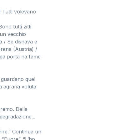
 Tutti volevano
no tutti zitti
 un vecchio
a / Se disnava e
rena (Austria) /
 ga portà na fame
e guardano quel
a agraria voluta
tremo. Della
 degradazione...
orire.” Continua un
 “Cuore”. “L’ho