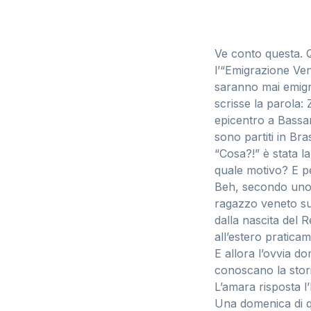
Ve conto questa. 
l’“Emigrazione Ven
saranno mai emigrat
scrisse la parola:
epicentro a Bassan
sono partiti in Bra
“Cosa?!” è stata l
quale motivo? E p
Beh, secondo uno s
ragazzo veneto su 
dalla nascita del R
all’estero pratic
E allora l’ovvia d
conoscano la stori
L’amara risposta l
Una domenica di q