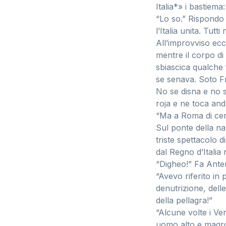
Italia*» i bastiem
“Lo so.” Rispondo
l’Italia unita. Tutti
All’improvviso ecc
mentre il corpo di
sbiascica qualche
se senava. Soto F
No se disna e no 
roja e ne toca anda
“Ma a Roma di cer
Sul ponte della n
triste spettacolo 
dal Regno d’Italia 
“Digheo!” Fa Ante
“Avevo riferito in
denutrizione, delle
della pellagra!”
“Alcune volte i Ve
uomo alto e magro 