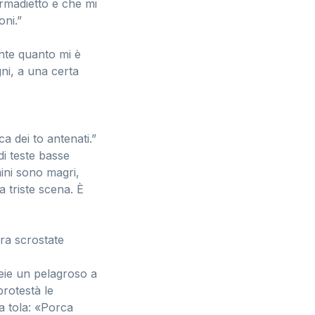
rmadietto e che mi
oni.”
ente quanto mi è
ni, a una certa
a dei to antenati.”
di teste basse
mini sono magri,
la triste scena. È
ura scrostate
meie un pelagroso a
protestà le
la tola: «Porca