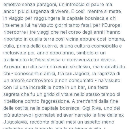
emotivo senza paragoni, un intreccio di paure ma
ancor più di urgenza di vivere. E così, mentre si mette
in viaggio per raggiungere la capitale bosniaca e chi
insieme a lui ha vissuto giorni tanto fatali per l’Europa,
ripercorre i tre viaggi che nel corso degli anni l’hanno
riportato in quella terra così vicina eppure così lontana,
culla, prima della guerra, di una cultura cosmopolita e
inclusiva e poi, anno dopo anno, simbolo di un
tradimento dell’idea stessa di convivenza tra diversi.
Arrivare in città sarà ritrovare se stesso, ma soprattutto
chi - conoscenti e amici, tra cui Jagoda, la ragazza di
un amore controverso e non consumato - ha vissuto
con lui una incredibile notte in un bar, una festa
segreta che fu un grido di vita e nello stesso tempo di
ribellione contro l’aggressione. A trent’anni dalla fine
delle ostilità nella capitale bosniaca, Gigi Riva, uno dei
più autorevoli giornalisti ad aver narrato la fine della ex
Jugoslavia, racconta di quei mesi un aspetto meno
indagato: non la morte, ma la pulsione di vita, i