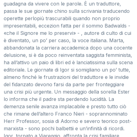
guadagna da vivere con le parole. È un traduttore,
passa le sue giornate chino sulla scrivania traducendo
operette perlopiù trascurabili quando non proprio
impresentabili, eccezion fatta per il sommo Badwalds -
«che il Signore me lo preservi» - , autore di culto di cui
è diventato, un po’ per caso, la voce italiana. Marta,
abbandonata la carriera accademica dopo una cocente
delusione, si è da poco reinventata saggista femminista,
ha all’attivo un paio di libri ed è lanciatissima sulla scena
editoriale. Le giornate di Igor si somigliano un po’ tutte,
almeno finché le frustrazioni del traduttore e le invidie
del fidanzato devono farsi da parte per fronteggiare
una crisi più urgente. Un messaggio della sorella Ester
lo informa che il padre sta perdendo lucidità. La
demenza senile avanza implacabile e presto tutto ciò
che rimane dell’altero Franco Nieri - soprannominato
Herr Professor, sosia di Adorno e severo teorico post-
marxista - sono pochi balbettii e un’infinità di ricordi.
Igor, tornato a Viareggio, affronta la crisi familiare,