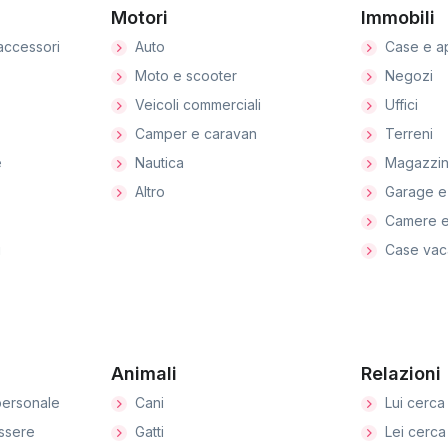
Motori
Immobili
accessori
Auto
Case e a
Moto e scooter
Negozi
Veicoli commerciali
Uffici
Camper e caravan
Terreni
e
Nautica
Magazzin
Altro
Garage e
Camere e
i
Case vac
Animali
Relazioni
ersonale
Cani
Lui cerca 
ssere
Gatti
Lei cerca 