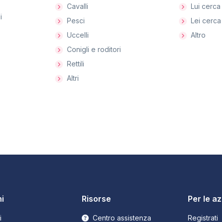
Cavalli
Lui cerca 
i
Pesci
Lei cerca 
Uccelli
Altro
Conigli e roditori
Rettili
Altri
i
Risorse
Per le a
i
Centro assistenza
Registrati