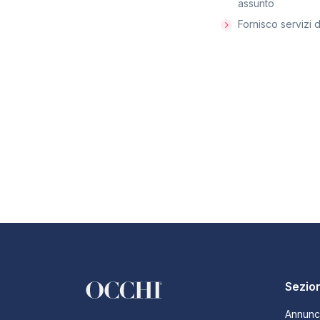
assunto
Fornisco servizi d
Sezion
Annunc