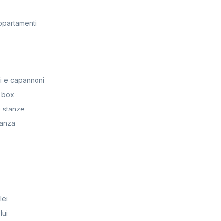
ppartamenti
i e capannoni
 box
 stanze
anza
lei
lui