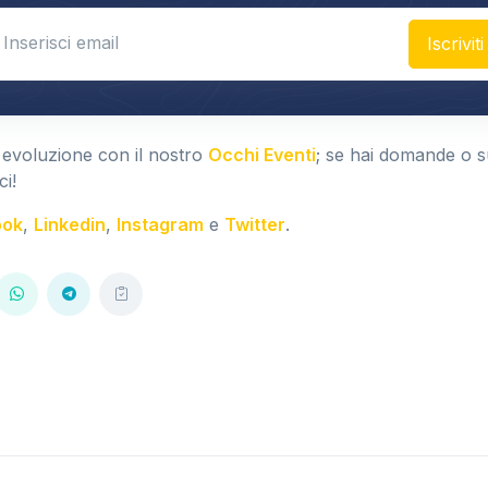
nter email
Iscriviti
 evoluzione con il nostro
Occhi Eventi
; se hai domande o 
ci!
ook
,
Linkedin
,
Instagram
e
Twitter
.