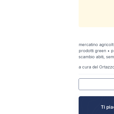
mercatino agricolt
prodotti green • pr
scambio abiti, sem
a cura del Ortaz
Ti pia