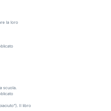
re la loro
bblicato
la scuola.
bblicato
aciuto”). Il libro