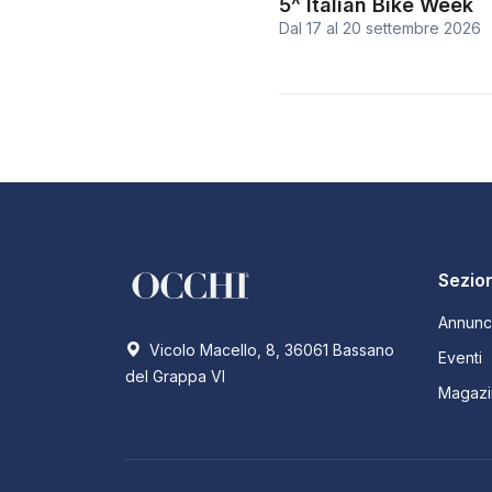
5^ Italian Bike Week
Dal 17
al
20 settembre 2026
Sezion
Annunc
Vicolo Macello, 8, 36061 Bassano
Eventi
del Grappa VI
Magazi