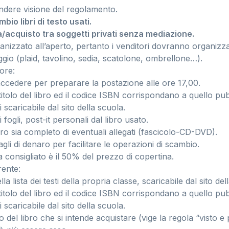
ndere visione del regolamento.
io libri di testo usati.
ta/acquisto tra soggetti privati senza mediazione.
anizzato all’aperto, pertanto i venditori dovranno organizza
ggio (plaid, tavolino, sedia, scatolone, ombrellone…).
tore:
accedere per preparare la postazione alle ore 17,00.
 titolo del libro ed il codice ISBN corrispondano a quello pu
i scaricabile dal sito della scuola.
 fogli, post-it personali dal libro usato.
ibro sia completo di eventuali allegati (fascicolo-CD-DVD).
tagli di denaro per facilitare le operazioni di scambio.
a consigliato è il 50% del prezzo di copertina.
rente:
la lista dei testi della propria classe, scaricabile dal sito del
 titolo del libro ed il codice ISBN corrispondano a quello pu
i scaricabile dal sito della scuola.
o del libro che si intende acquistare (vige la regola “visto e pi