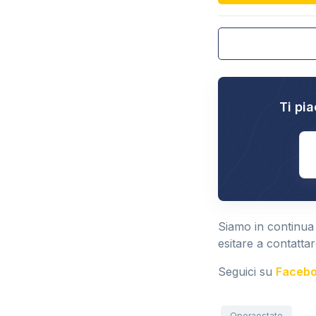
Ti pia
E
Siamo in continua
esitare a contattar
Seguici su
Faceb
Operaestate