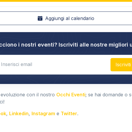
Aggiungi al calendario
cciono i nostri eventi? Iscriviti alle nostre migliori 
nter email
Iscriviti
 evoluzione con il nostro
Occhi Eventi
; se hai domande o 
ci!
ook
,
Linkedin
,
Instagram
e
Twitter
.