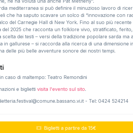
sione, ne ha voluta una anche Pat Metheny”.
ia mediterranea si può definire il minuzioso lavoro di ricer
li che ha saputo scavare un solco di “innovazione con radi
alco del Carnegie Hall di New York. Fino al suo più recente
del 2025 che racconta un folklore vivo, stratificato, ferito, 
a scelta dei testi – versi della tradizione popolare sarda ma
ta in gallurese – si raccorda alla ricerca di una dimensione 
a delle più belle avventure sonore dei nostri tempi.
ti
 in caso di maltempo: Teatro Remondini
mazioni e biglietti
visita l'evento sul sito
.
lietteria.festival@comune.bassano.vi.it
- Tel: 0424 524214
Biglietti a partire da 15€