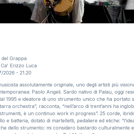
o del Grappa
a Ca' Erizzo Luca
/2026 - 21.20
usicista assolutamente originale, uno degli artisti più vision
ntemporanea: Paolo Angeli. Sardo nativo di Palau, oggi resi
dal 1995 e ideatore di uno strumento unico che ha portato sui
arra orchestra”, racconta, “nell’arco di trent’anni ha inglo
 strumenti, è un continuo work in progress”. 25 corde, ibrido
o e batteria, dotato di martelletti, pedaliere ed eliche: “l’ide
iche dello strumento: mi considero bastardo culturalmente e