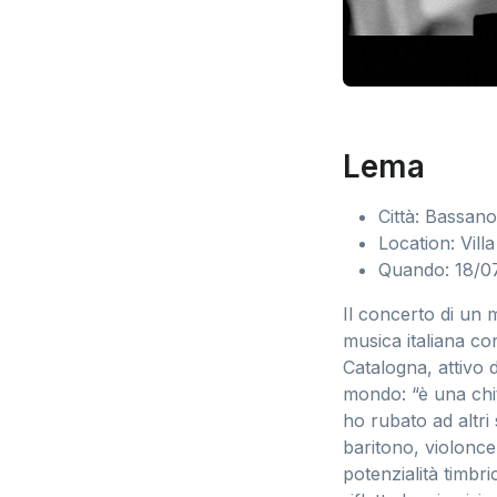
Lema
Città: Bassan
Location: Vill
Quando: 18/07
Il concerto di un m
musica italiana co
Catalogna, attivo 
mondo: “è una chit
ho rubato ad altri
baritono, violoncell
potenzialità timbr