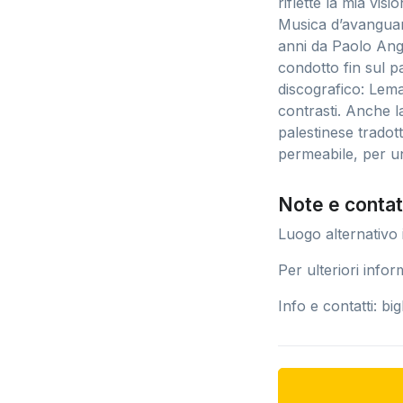
riflette la mia vi
Musica d’avanguard
anni da Paolo Ange
condotto fin sul p
discografico: Lema 
contrasti. Anche l
palestinese tradot
permeabile, per un
Note e contat
Luogo alternativo
Per ulteriori infor
Info e contatti:
big