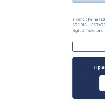
a band che ha fat
STORIA – ESTATE”,
Biglietti Ticketone
Ti pia
E