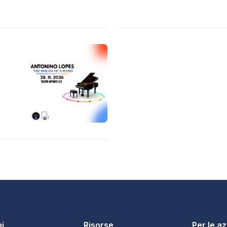
i
Risorse
Per le a