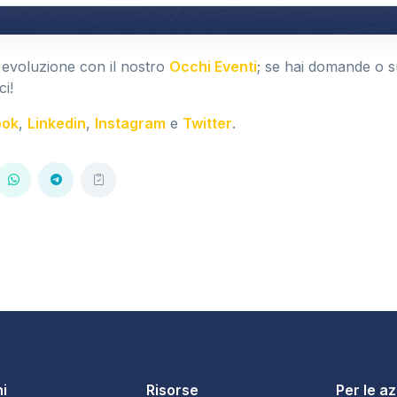
 evoluzione con il nostro
Occhi Eventi
; se hai domande o 
ci!
ook
,
Linkedin
,
Instagram
e
Twitter
.
i
Risorse
Per le a