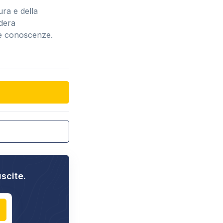
ura e della
idera
ie conoscenze.
uscite.