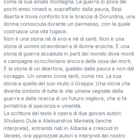
come la sua amata montagna. La guerra lo priva dei
pochi amici rimasti e, sopraffatto dalla paura, Bepi
diserta e trova conforto tra le braccia di Doruntina, una
donna conosciuta durante un permesso, con la quale
costruisce una vita fugace.
Non è una storia né di eroi e né di santi. Non è una
storia di uomini straordinari e di donne eroiche. È una
storia di guerra accaduta in parti del mondo dove monti
e campagne scricchiolano ancora delle ossa dei morti.
È la storia di un disertore, guidato dalla paura e non dal
coraggio. Un umano come tanti, come noi. La sua
storia e quella del suo mulo: il Grappa. Una storia che
diventa simbolo di tutte le vite umane segnate dalla
guerra e dalla ricerca di un futuro migliore, che si fa
portatrice di speranza e umanità.
La scrittura del testo è opera di due giovani autori:
Xhuliano Dule e Aleksandros Memetaj (anche
interprete), entrambi nati in Albania e cresciuti in
Veneto, ora apprezzati autori e interpreti del nostro