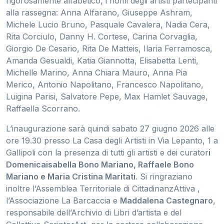
rigorosamente alfabetico, i nomi degli artisti partecipanti
alla rassegna: Anna Alfarano, Giuseppe Ashram,
Michele Lucio Bruno, Pasquale Cavalera, Nadia Cera,
Rita Corciulo, Danny H. Cortese, Carina Corvaglia,
Giorgio De Cesario, Rita De Matteis, Ilaria Ferramosca,
Amanda Gesualdi, Katia Giannotta, Elisabetta Lenti,
Michelle Marino, Anna Chiara Mauro, Anna Pia
Merico, Antonio Napolitano, Francesco Napolitano,
Luigina Parisi, Salvatore Pepe, Max Hamlet Sauvage,
Raffaella Scorrano.
L’inaugurazione sarà quindi sabato 27 giugno 2026 alle
ore 19.30 presso La Casa degli Artisti in Via Lepanto, 1 a
Gallipoli con la presenza di tutti gli artisti e dei curator
i
Domenicaisabella Bono Mariano, Raffaele Bono
Mariano e Maria Cristina Maritati
. Si ringraziano
inoltre l’Assemblea Territoriale di CittadinanzAttiva ,
l’Associazione La Barcaccia e
Maddalena Castegnaro
,
responsabile dell’Archivio di Libri d’artista e del