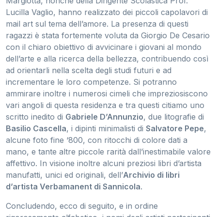
Margiotta, nonché della Dirigente Scolastica Prof.
Lucilla Vaglio, hanno realizzato dei piccoli capolavori di
mail art sul tema dell’amore. La presenza di questi
ragazzi è stata fortemente voluta da Giorgio De Cesario
con il chiaro obiettivo di avvicinare i giovani al mondo
dell’arte e alla ricerca della bellezza, contribuendo così
ad orientarli nella scelta degli studi futuri e ad
incrementare le loro competenze. Si potranno
ammirare inoltre i numerosi cimeli che impreziosiscono
vari angoli di questa residenza e tra questi citiamo uno
scritto inedito di
Gabriele D’Annunzio
, due litografie di
Basilio Cascella
, i dipinti minimalisti di
Salvatore Pepe
,
alcune foto fine ‘800, con ritocchi di colore dati a
mano, e tante altre piccole rarità dall’inestimabile valore
affettivo. In visione inoltre alcuni preziosi libri d’artista
manufatti, unici ed originali, dell’
Archivio di libri
d’artista Verbamanent di Sannicola
.
Concludendo, ecco di seguito, e in ordine